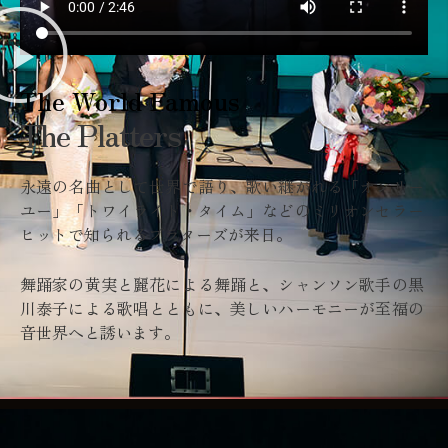
The World Famous
The Platters
永遠の名曲として世界で語り、歌い継がれる「オンリー
ユー」「トワイライト・タイム」などのミリオンセラー
ヒットで知られるプラターズが来日。
舞踊家の黄実と麗花による舞踊と、シャンソン歌手の黒
川泰子による歌唱とともに、美しいハーモニーが至福の
音世界へと誘います。