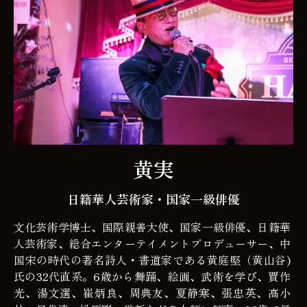
黄実
日籍華人芸術家・国家一級俳優
文化芸術学博士、国際親善大使、国家一級俳優、日籍華
人芸術家、総合エンターテイメントプロデューサー、中
国宋の時代の著名詩人・書道家である黄庭堅（黄山谷)
氏の32代直系。6歳から舞踊、絵画、武術を学び、賈作
光、湯文選、崔炳良、周典友、夏静寒、張忠英、高小