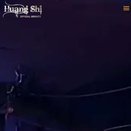
日中魂の響き2025 Huang Shi
内
容
Dinner Show
を
ス
キ
ッ
プ