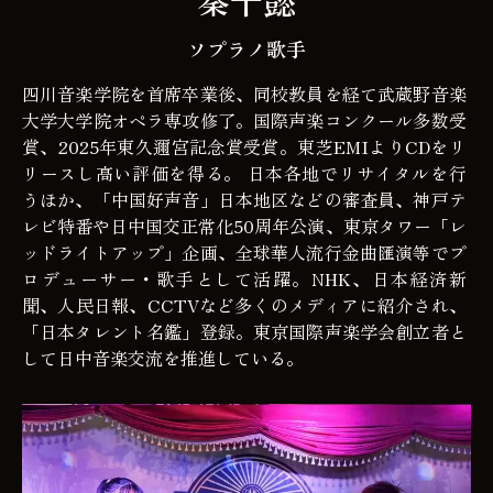
秦千懿
ソプラノ歌手
四川音楽学院を首席卒業後、同校教員を経て武蔵野音楽
大学大学院オペラ専攻修了。国際声楽コンクール多数受
賞、2025年東久邇宮記念賞受賞。東芝EMIよりCDをリ
リースし高い評価を得る。 日本各地でリサイタルを行
うほか、「中国好声音」日本地区などの審査員、神戸テ
レビ特番や日中国交正常化50周年公演、東京タワー「レ
ッドライトアップ」企画、全球華人流行金曲匯演等でプ
ロデューサー・歌手として活躍。NHK、日本経済新
聞、人民日報、CCTVなど多くのメディアに紹介され、
「日本タレント名鑑」登録。東京国際声楽学会創立者と
して日中音楽交流を推進している。