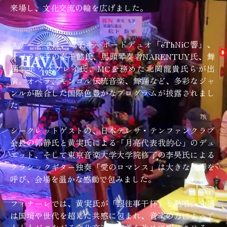
来場し、文化交流の輪を広げました。
ステージでは、電子キーボードデュオ「eThNiC響」、
オペラ歌手の秦千懿氏、馬頭琴奏者NARENTUY氏、舞
踊家ホウソウレイ氏、MCを務めた北岡龍貴氏らが出
演。オペラ、モンゴル伝統音楽、舞踊など、多彩なジャ
ンルが融合した国際色豊かなプログラムが披露されまし
た。
シークレットゲストの、日本テレサ・テンファンクラブ
会長の郭静氏と黄実氏による「月亮代表我的心」のデュ
エット、そして東京音楽大学大学院修了の李昊氏による
クラシックギター独奏「愛のロマンス」は大きな反響を
呼び、会場を温かな感動で包みました。
フィナーレでは、黄実氏が「跟往事干杯」を熱唱。会場
は国境や世代を超えた共感に包まれ、音楽の力によって