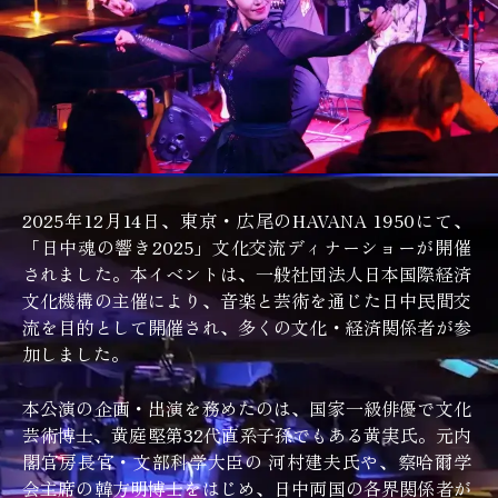
2025年12月14日、東京・広尾のHAVANA 1950にて、
「日中魂の響き2025」文化交流ディナーショーが開催
されました。本イベントは、一般社団法人日本国際経済
文化機構の主催により、音楽と芸術を通じた日中民間交
流を目的として開催され、多くの文化・経済関係者が参
加しました。
本公演の企画・出演を務めたのは、国家一級俳優で文化
芸術博士、黄庭堅第32代直系子孫でもある黄実氏。元内
閣官房長官・文部科学大臣の 河村建夫氏や、察哈爾学
会主席の韓方明博士をはじめ、日中両国の各界関係者が