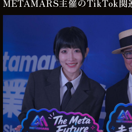
METAMARS主催のTikTo