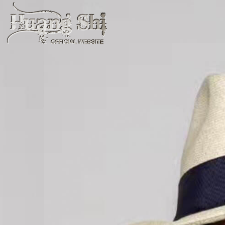
内
容
を
ス
キ
ッ
プ