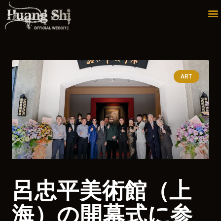
内
Our Blog
容
を
ス
キ
ART
ッ
プ
呂忠平美術館（上
海）の開幕式に参